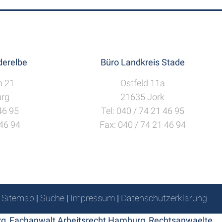
erelbe
Büro Landkreis Stade
h 21
Ostfeld 11a
rg
21635 Jork
 46 95
Tel: 040 / 74 21 46 95
 46 94
Fax: 040 / 74 21 46 94
Sitemap
|
Suche
|
Impressum
|
Datenschutzerklärung
rg
,
Fachanwalt Arbeitsrecht Hamburg
,
Rechtsanwaelte