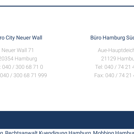
ro City Neuer Wall
Büro Hamburg Süd
Neuer Wall 71
Aue-Hauptdeic
20354 Hamburg
21129 Hambu
: 040 / 300 68 71 0
Tel: 040 / 74 21
 040 / 300 68 71 999
Fax: 040 / 74 21
rg
,
Rechtsanwalt Kuendigung Hamburg
,
Mobbing Hambu