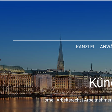
KANZLEI
ANWÄ
Kün
Home
|
Arbeitsrecht
|
Arbeitnehmer