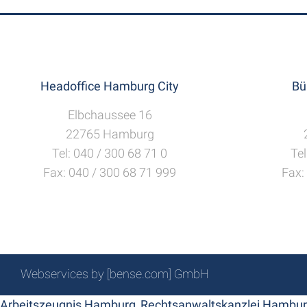
Headoffice Hamburg City
Bü
Elbchaussee 16
22765 Hamburg
Tel: 040 / 300 68 71 0
Tel
Fax: 040 / 300 68 71 999
Fax:
Webservices by [bense.com] GmbH
Arbeitszeugnis Hamburg
,
Rechtsanwaltskanzlei Hambu