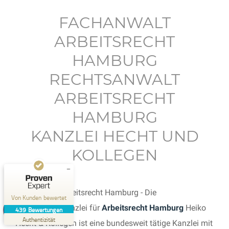
FACHANWALT
ARBEITSRECHT
HAMBURG
RECHTSANWALT
Kundenbewertungen und Erfahrungen zu
Anwaltskanzlei Heiko Hecht & Kollegen
ARBEITSRECHT
SEHR GUT
HAMBURG
%
100
Empfehlungen auf
KANZLEI HECHT UND
ProvenExpert.com
5,00
/
4,92
KOLLEGEN
42
397
Bewertungen auf
6
Bewertungen von
ProvenExpert.com
anderen Quellen
Fachanwalt Arbeitsrecht Hamburg - Die
Von Kunden bewertet
Blick aufs ProvenExpert-Profil werfen
Fachanwaltskanzlei für
Arbeitsrecht Hamburg
Heiko
439
Bewertungen
21.07.2026
Authentizität
Hecht & Kollegen ist eine bundesweit tätige Kanzlei mit